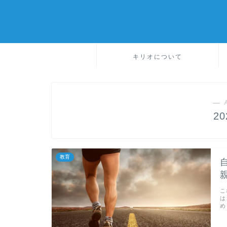
キリオについて
― 
2
教育
こ
は
め