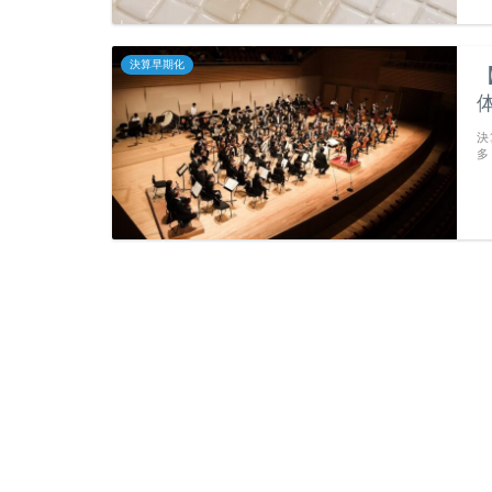
決算早期化
決
多