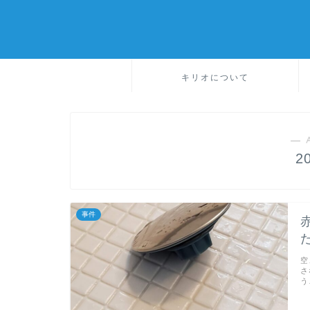
キリオについて
― 
2
事件
空
さ
う