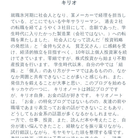
キリオ
就職氷河期に社会人となり、某メーカーで経理を担当し
ている、どこにでもいる中年サラリーマン。 過去２社
の転職を経てようやく３社目にして、念願であった、学
生時代に入りたかった製造業（会社ではない。）への転
職を果たしました。 社会人になって読んだ「投資戦略
の発想法」と「金持ち父さん 貧乏父さん」に感銘を受
け、経済的独立を目指すべく、10年以上個人投資家を続
けてきています。零細ですが、株式投資から始まり不動
産投資を行います。 学生時代以来、自分の中では「組
織」と「個人」のあり方がテーマではあるものの、なか
なか周囲と共有できないことが多いと感じられ、また、
発信力を鍛えることが大事と思い、このブログを始める
キッカケの一つに。 キリオノートは雑記ブログです
が、キリオ自身、お金の話が好きです。 キリオノート
は、「お金」の特化ブログではないものの、友達の前や
職場であまり表立ってお金の話ができないこともあり、
どうしてもお金系の話題が多くなるかもしれません。
一方で、仕事、投資、また、読んだ本や考えたこと、自
分が迷い悩んできたこと、経験などを振り返りながら、
試行錯誤しながら、モヤモヤした頭を整理する場です。