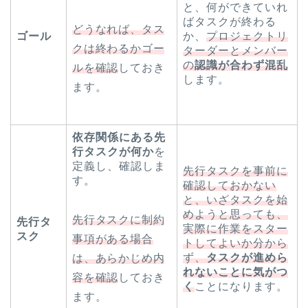
と、何ができていれ
ばタスクが終わる
どうなれば、タス
ゴール
か、
プロジェクトリ
クは終わるかゴー
ターダーとメンバー
の
認識が合わず混乱
ルを確認
しておき
します。
ます。
依存関係にある先
行タスクが何か
を
定義し、確認しま
先行タスクを事前に
す。
確認しておかない
と、いざタスクを始
めようと思っても、
先行タスクに制約
先行タ
実際に作業をスター
スク
事項がある場合
トしてよいか分から
ず、
タスクが進めら
は、あらかじめ内
れないことに気がつ
容を確認
しておき
く
ことになります。
ます。