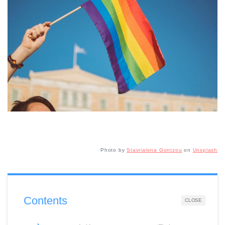
Photo by
Stavrialena Gontzou
on
Unsplash
Contents
CLOSE