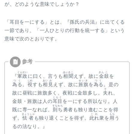
が、どのような意味でしょうか？
「耳目を一にする」とは、『孫氏の兵法』に出てくる
一節であり、「一人ひとりの行動を統一する」という
意味で次のとおりです。
ぐんせい
あい
きこ
きん
こ
『
軍政
に曰く、言うも
相
聞
えず、故に
金
鼓
を
つく
しめ
あい
み
せいき
つく
為る
。
視
すも
相
見
えず、故に
旌旗
を
為る
。是の
そ
故に昼戦に旌旗多く、夜戦に金鼓多し。
夫
れ、
じもく
金鼓・旌旗は人の
耳目
を一にする所以なり。人
すなわち
既に専一なれば、
則ち
勇者も独り進むことを得
きょうしゃ
これ
もち
ず。
怯者
も独り退くことを得ず。
此れ
衆を
用
う
るの法なり。』