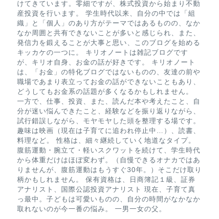
けてきています。零細ですが、株式投資から始まり不動
産投資を行います。 学生時代以来、自分の中では「組
織」と「個人」のあり方がテーマではあるものの、なか
なか周囲と共有できないことが多いと感じられ、また、
発信力を鍛えることが大事と思い、このブログを始める
キッカケの一つに。 キリオノートは雑記ブログです
が、キリオ自身、お金の話が好きです。 キリオノート
は、「お金」の特化ブログではないものの、友達の前や
職場であまり表立ってお金の話ができないこともあり、
どうしてもお金系の話題が多くなるかもしれません。
一方で、仕事、投資、また、読んだ本や考えたこと、自
分が迷い悩んできたこと、経験などを振り返りながら、
試行錯誤しながら、モヤモヤした頭を整理する場です。
趣味は映画（現在は子育てに追われ停止中…）、読書、
料理など。 性格は、細々継続していく地道なタイプ。
腹筋運動・腕立て・軽いスクワットを続けて、学生時代
から体重だけはほぼ変わず。（自慢できるオナカではあ
りませんが、腹筋運動はもうすぐ30年。）そこだけ取り
柄かもしれません。 保有資格は、日商簿記１級、証券
アナリスト、国際公認投資アナリスト 現在、子育て真
っ最中。子どもは可愛いものの、自分の時間がなかなか
取れないのが今一番の悩み。 一男一女の父。